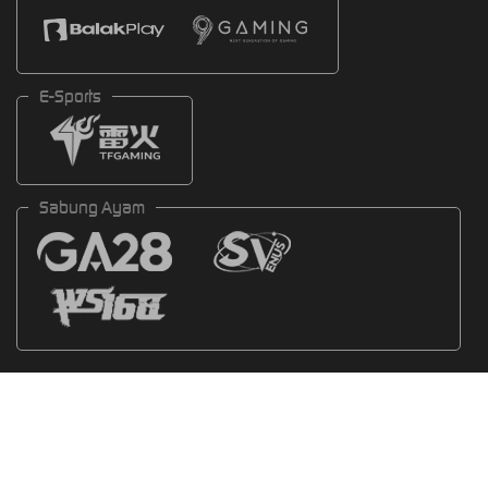
E-Sports
Sabung Ayam