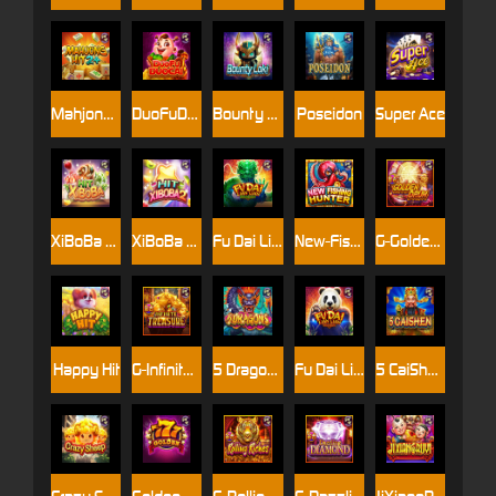
Mahjong Hit 2+
DuoFuDuoCai
Bounty Loki
Poseidon
Super Ace
XiBoBa Hit
XiBoBa Hit2
Fu Dai Lian Lian-Dragon
New-Fishing Hunter
G-GoldenDrum
Happy Hit
G-InfiniteTreasure
5 Dragons(H5)
Fu Dai Lian Lian-Panda
5 CaiShen(H5)