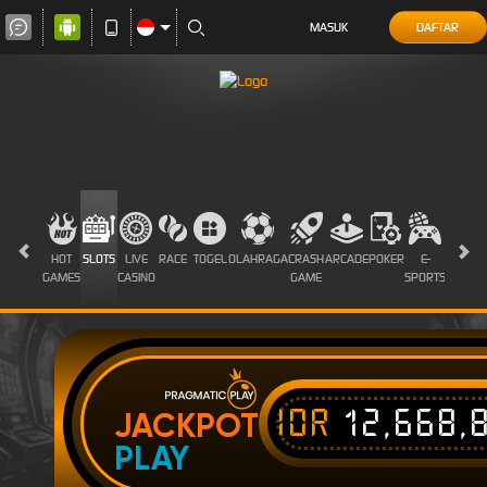
MASUK
DAFTAR
HOT
SLOTS
LIVE
RACE
TOGEL
OLAHRAGA
CRASH
ARCADE
POKER
E-
SABUN
GAMES
CASINO
GAME
SPORTS
AYAM
IDR
12,668,
JACKPOT
PLAY