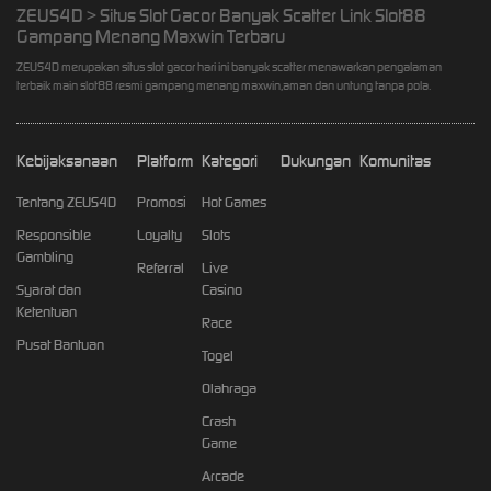
ZEUS4D > Situs Slot Gacor Banyak Scatter Link Slot88
Gampang Menang Maxwin Terbaru
ZEUS4D merupakan situs slot gacor hari ini banyak scatter menawarkan pengalaman
terbaik main slot88 resmi gampang menang maxwin,aman dan untung tanpa pola.
Kebijaksanaan
Platform
Kategori
Dukungan
Komunitas
Tentang ZEUS4D
Promosi
Hot Games
Responsible
Loyalty
Slots
Gambling
Referral
Live
Syarat dan
Casino
Ketentuan
Race
Pusat Bantuan
Togel
Olahraga
Crash
Game
Arcade