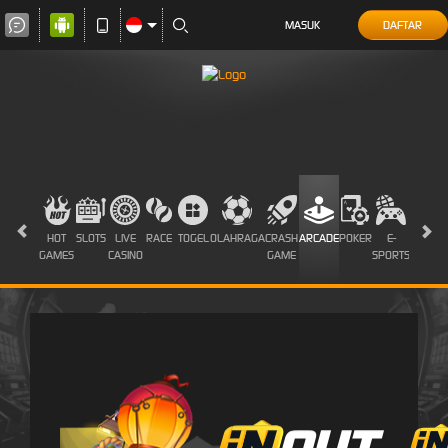
MASUK
DAFTAR
HOT
SLOTS
LIVE
RACE
TOGEL
OLAHRAGA
CRASH
ARCADE
POKER
E-
SABUN
GAMES
CASINO
GAME
SPORTS
AYAM