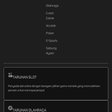
Olahraga
Crash
Game
Arcade
Poker
E-Sports
Sabung
Ayam
TARUHAN SLOT
Penyedia slot online dengan beragam pilihan game menarik yang memudahkan
pemain untuk mencapai jackpot
TARUHAN OLAHRAGA