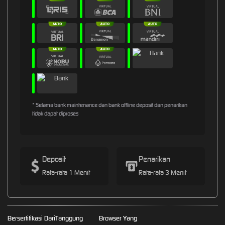
* Selama bank maintenance dan bank offline deposit dan penarikan
tidak dapat diproses
Deposit
Penarikan
Rata-rata 1 Menit
Rata-rata 3 Menit
Bersertifikasi Dari
Tanggung
Browser Yang