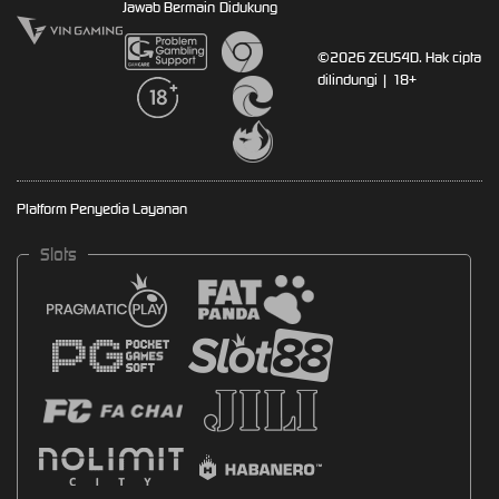
Jawab Bermain
Didukung
©2026 ZEUS4D. Hak cipta
dilindungi | 18+
Platform Penyedia Layanan
Slots