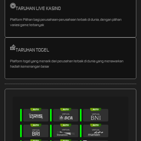
TARUHAN LIVE KASINO
Platform Pilihan bagi perusahaan-perusahaan terbaik di dunia, dengan pilihan
variasi game terbanyak
TARUHAN TOGEL
Platform togel yang menarik dari perusahan terbaik di dunia yang menawarkan
hadiah kemenangan besar