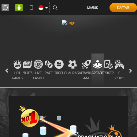
MASUK
DAFTAR
HOT
SLOTS
LIVE
RACE
TOGEL
OLAHRAGA
CRASH
ARCADE
POKER
E-
SABUN
GAMES
CASINO
GAME
SPORTS
AYAM