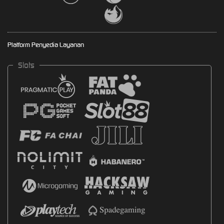
Platform Penyedia Layanan
Slots