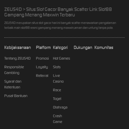
ZEUS4D > Situs Slot Gacor Banyak Scatter Link Slot88
Gampang Menang Maxwin Terbaru
ZEUS4D merupakan situs slot gacor hari ini banyak scatter menawarkan pengalaman
terbaik main slot88 resmi gampang menang maxwin,aman dan untung tanpa pola.
Kebijaksanaan
Platform
Kategori
Dukungan
Komunitas
Tentang ZEUS4D
Promosi
Hot Games
Responsible
Loyalty
Slots
Gambling
Referral
Live
Syarat dan
Casino
Ketentuan
Race
Pusat Bantuan
Togel
Olahraga
Crash
Game