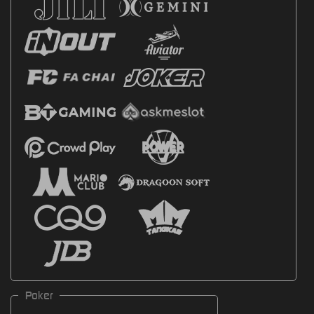
Poker