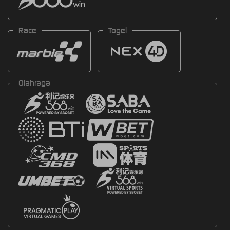
Race
Togel
Olahraga