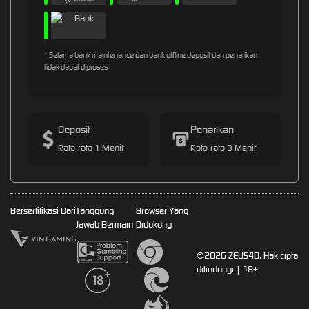
* Selama bank maintenance dan bank offline deposit dan penarikan
tidak dapat diproses
Deposit
Penarikan
Rata-rata 1 Menit
Rata-rata 3 Menit
Bersertifikasi Dari
Tanggung
Browser Yang
Jawab Bermain
Didukung
©2026 ZEUS4D. Hak cipta
dilindungi | 18+