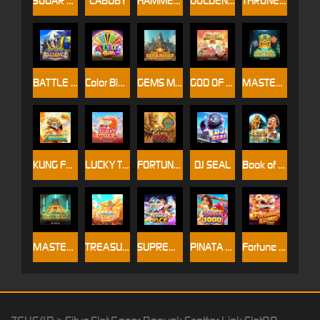
SUGAR HIGH5
LABUBY
HAMMER OF VULCAN
GOLDEN LEGEND
THRONE OF POSEIDON
BATTLE OF ALLIANCE
Color Bingo
GEMS MINER
GOD OF FORTUNE 2
MASTER OF GOLD MINER 2
KUNG FU LEOPARD
LUCKY TIGER
FORTUNE GEMS 2000
DJ SEAL
Book of Egypt
MASTER OF GOLD MINER
TREASURES OF EGYPT
SUPREME ACE
PINATA 1000
Fortune Lion