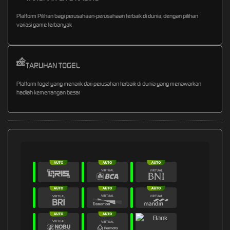
Platform Pilihan bagi perusahaan-perusahaan terbaik di dunia, dengan pilihan
variasi game terbanyak
TARUHAN TOGEL
Platform togel yang menarik dari perusahan terbaik di dunia yang menawarkan
hadiah kemenangan besar