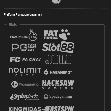
Platform Penyedia Layanan
Slots