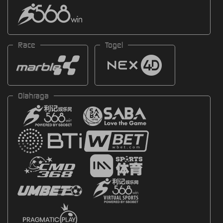
Race
Togel
Olahraga