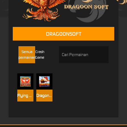
DRAGOONSOFT
Semua
Crash
permainan
Game
Flying Phoenix
Dragon or Crash