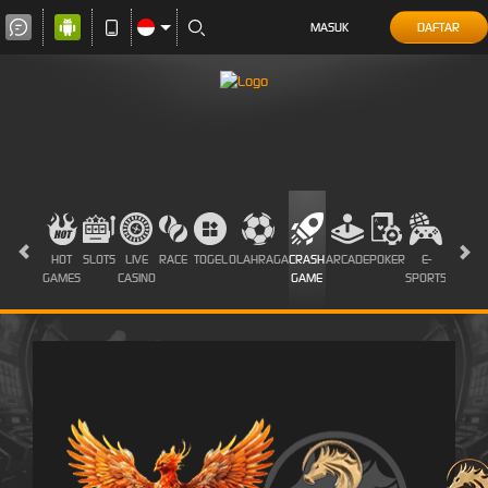
MASUK
DAFTAR
HOT
SLOTS
LIVE
RACE
TOGEL
OLAHRAGA
CRASH
ARCADE
POKER
E-
SABUN
GAMES
CASINO
GAME
SPORTS
AYAM