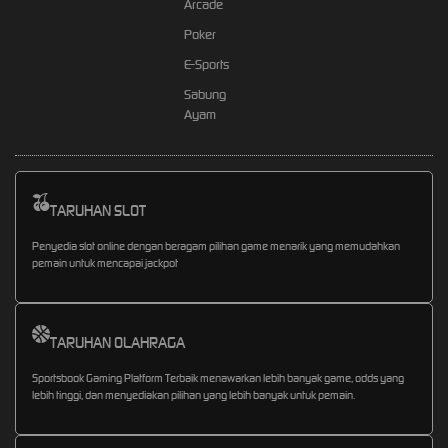
Arcade
Poker
E-Sports
Sabung
Ayam
TARUHAN SLOT
Penyedia slot online dengan beragam pilihan game menarik yang memudahkan
pemain untuk mencapai jackpot
TARUHAN OLAHRAGA
Sportsbook Gaming Platform Terbaik menawarkan lebih banyak game, odds yang
lebih tinggi, dan menyediakan pilihan yang lebih banyak untuk pemain.