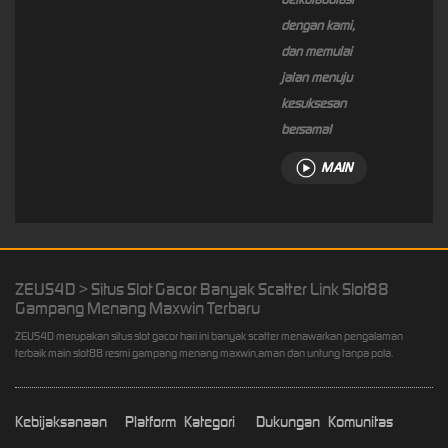
dengan kami,
dan memulai
jalan menuju
kesuksesan
bersama!
MAIN
ZEUS4D > Situs Slot Gacor Banyak Scatter Link Slot88
Gampang Menang Maxwin Terbaru
ZEUS4D merupakan situs slot gacor hari ini banyak scatter menawarkan pengalaman
terbaik main slot88 resmi gampang menang maxwin,aman dan untung tanpa pola.
Kebijaksanaan
Platform
Kategori
Dukungan
Komunitas