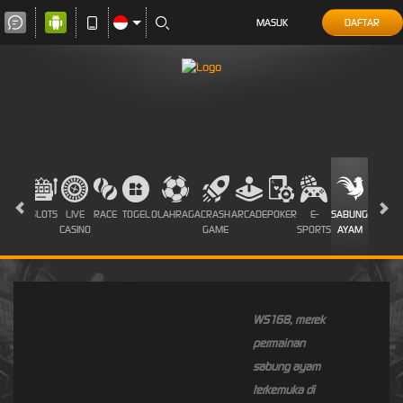
MASUK
DAFTAR
HOT
SLOTS
LIVE
RACE
TOGEL
OLAHRAGA
CRASH
ARCADE
POKER
E-
SABUNG
PROMOS
GAMES
CASINO
GAME
SPORTS
AYAM
WS168, merek
permainan
sabung ayam
terkemuka di