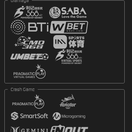
Olahraga
Crash Game