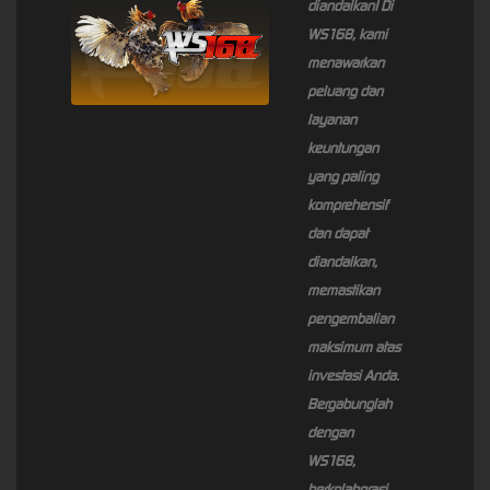
diandalkan! Di
WS168, kami
menawarkan
peluang dan
layanan
keuntungan
yang paling
komprehensif
dan dapat
diandalkan,
memastikan
pengembalian
maksimum atas
investasi Anda.
Bergabunglah
dengan
WS168,
berkolaborasi