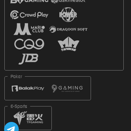
Poker
E-Sports